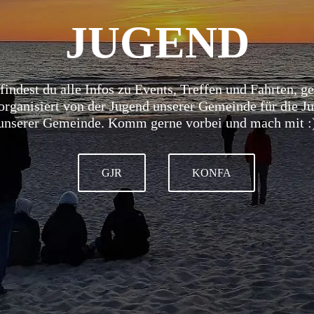
JUGEND
findest du alle Infos zu Events, Treffen und Fahrten, g
organisiert von der Jugend unserer Gemeinde für die J
unserer Gemeinde. Komm gerne vorbei und mach mit :
GJR
KONFA