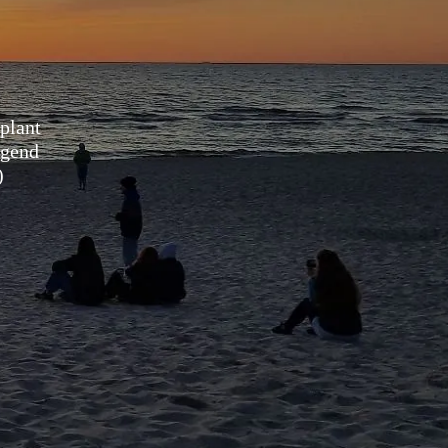
eplant
ugend
)