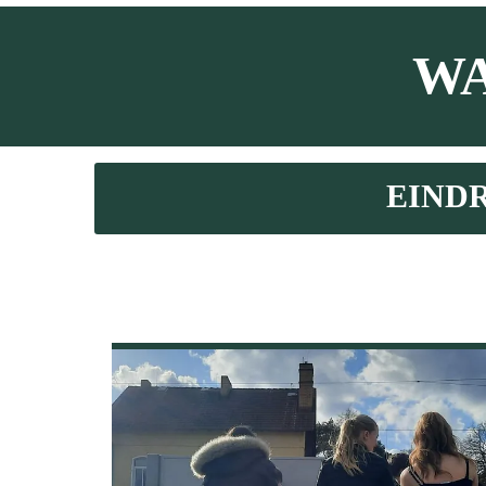
WA
EIND