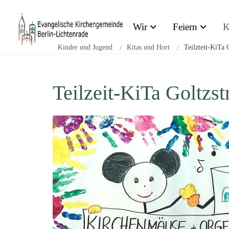
Zum Inhalt springen
Wir
Feiern
K
Kinder und Jugend
/
Kitas und Hort
/
Teilzteit-KiTa G
Teilzeit-KiTa Goltzst