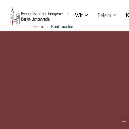
Zum Inhalt springen
Wir
Feiern
K
Feiern
/
Konfirmation
=