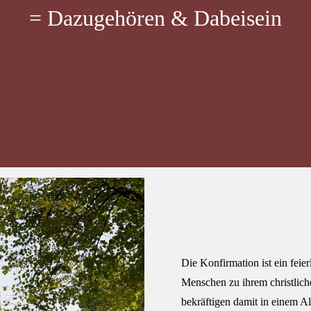
= Dazugehören & Dabeisein
Die Konfirmation ist ein feie
Menschen zu ihrem christli
bekräftigen damit in einem Al