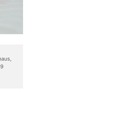
haus,
09