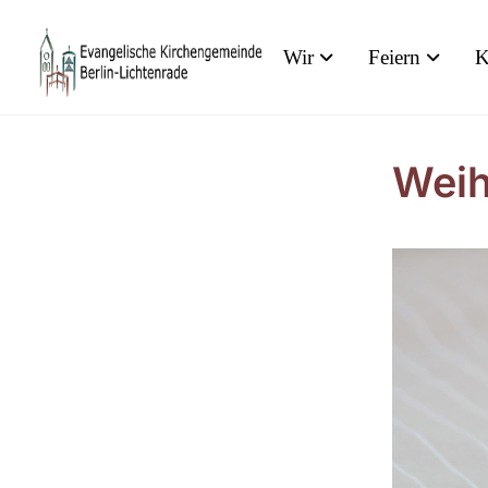
Wir
Feiern
K
Weih