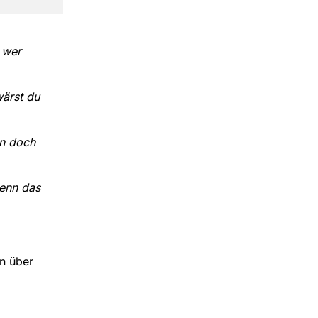
 wer
wärst du
an doch
denn das
n über