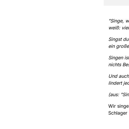
"Singe, w
weiß: vie
Singst du
ein große
Singen i
nichts Be
Und auch 
lindert j
(aus: "S
Wir singe
Schlager 