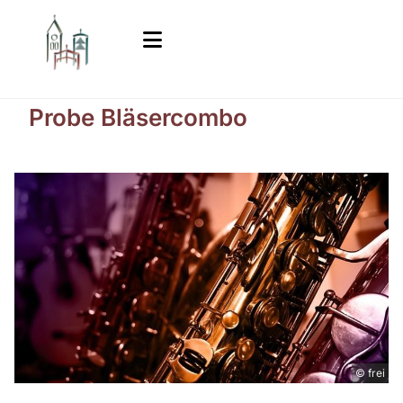
Probe Bläsercombo
© frei