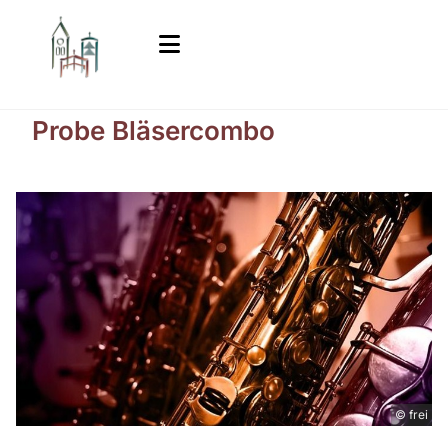
Probe Bläsercombo
© frei