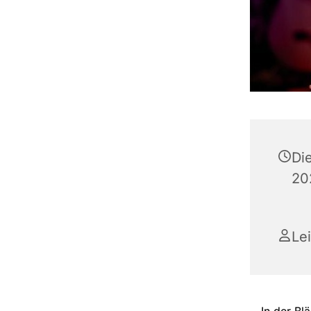
Di
20
Le
In der Bl