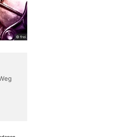
© frei
 Weg
iedenen