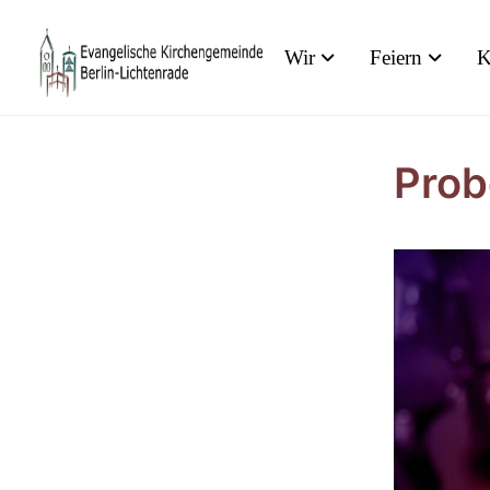
Wir
Feiern
K
Prob