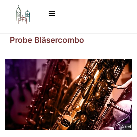
Probe Bläsercombo
© frei