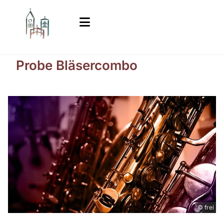
Probe Bläsercombo
© frei