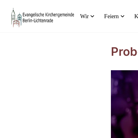
Wir
Feiern
K
Prob