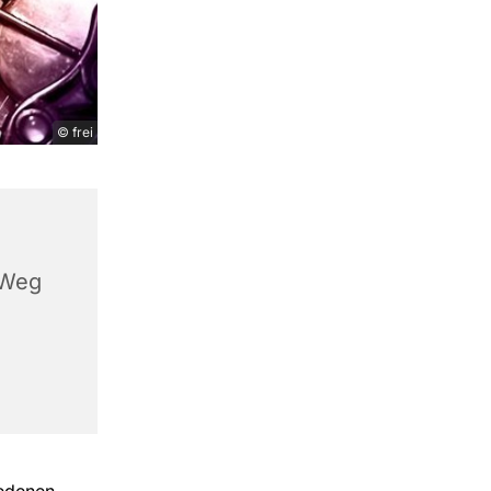
© frei
 Weg
iedenen