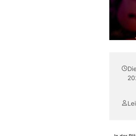
Di
20
Le
In der Bl