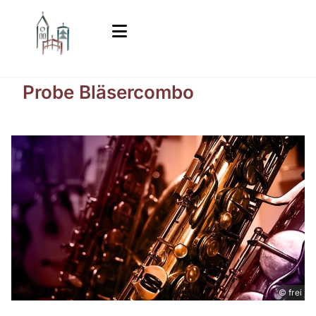
Probe Bläsercombo
© frei