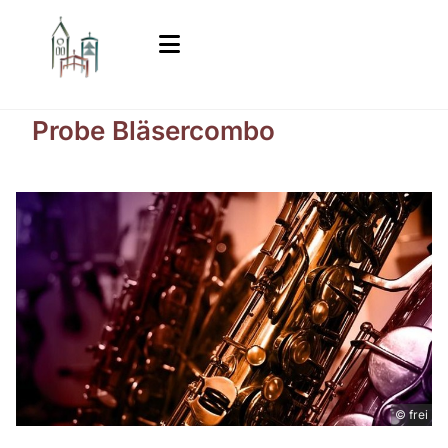
Probe Bläsercombo
© frei