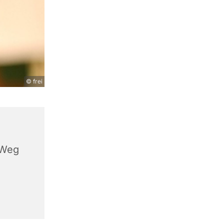
© frei
 Weg