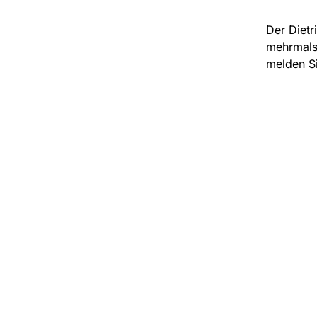
Der Dietr
mehrmals 
melden Si