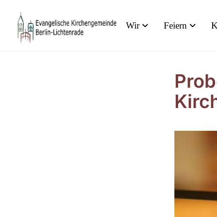
Wir
Feiern
K
Prob
Kirc