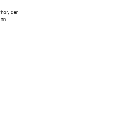
Chor, der
ann