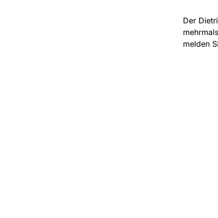
Der Dietr
mehrmals 
melden Si