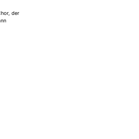
Chor, der
ann