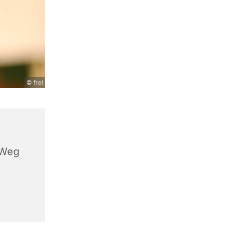
© frei
 Weg