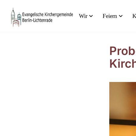
Wir
Feiern
K
Prob
Kirc