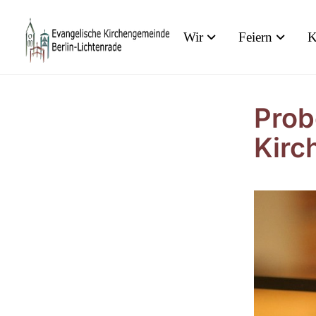
Wir
Feiern
K
Prob
Kirc