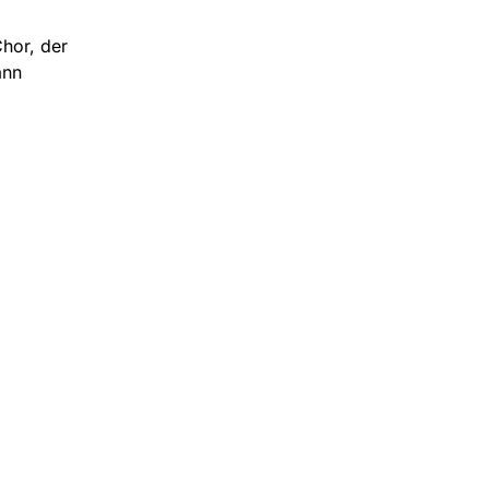
Chor, der
ann