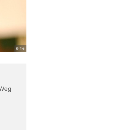
© frei
 Weg