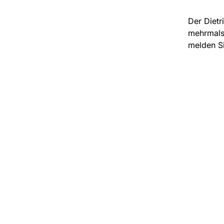
Der Dietr
mehrmals 
melden Si