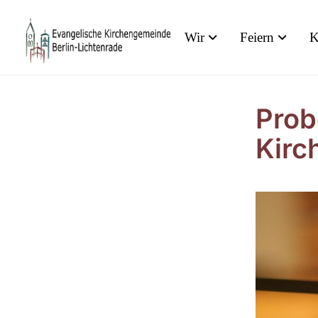
Wir
Feiern
K
Prob
Kirc