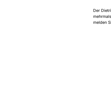
Der Dietr
mehrmals 
melden Si