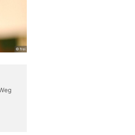
© frei
 Weg