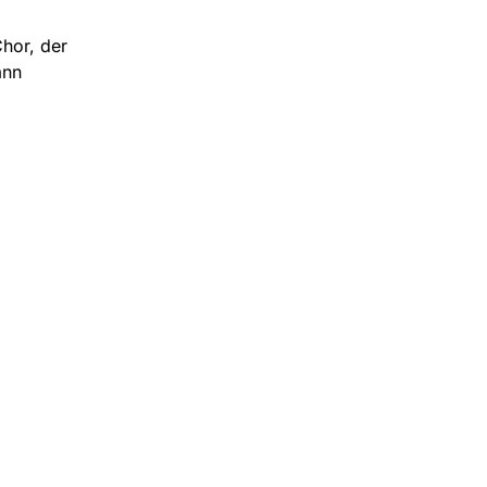
Chor, der
ann