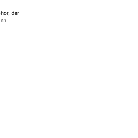
Chor, der
ann