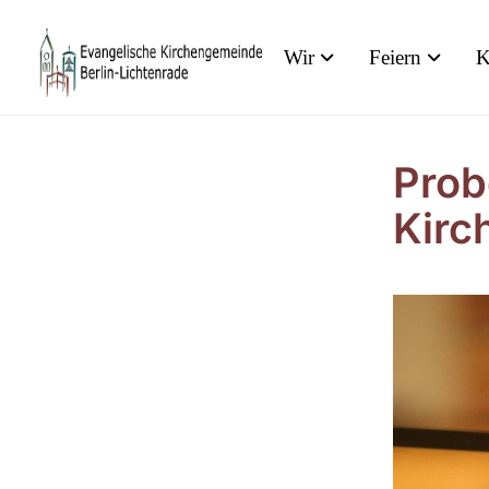
Wir
Feiern
K
Prob
Kirc