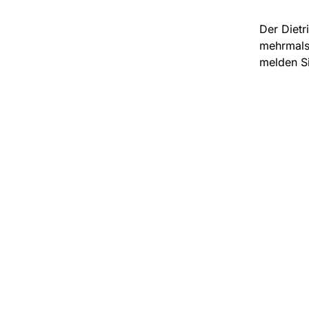
Der Dietr
mehrmals 
melden Si