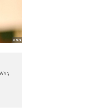
© frei
 Weg