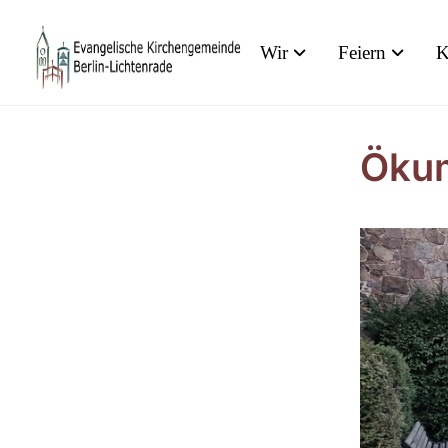
Wir
Feiern
K
Ökum