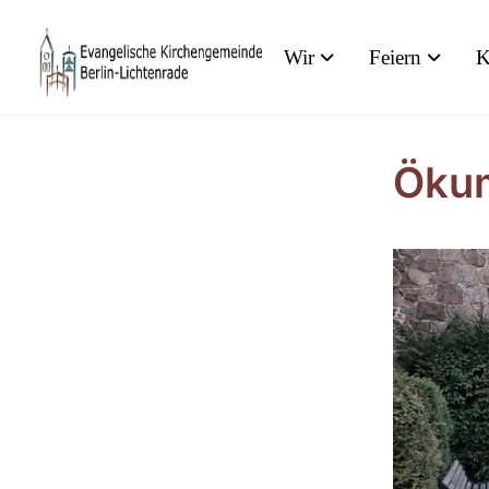
Wir
Feiern
K
Ökum