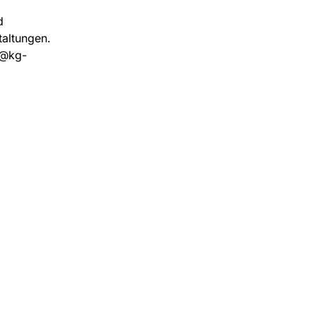
d
taltungen.
n@kg-