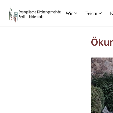
Wir
Feiern
K
Ökum