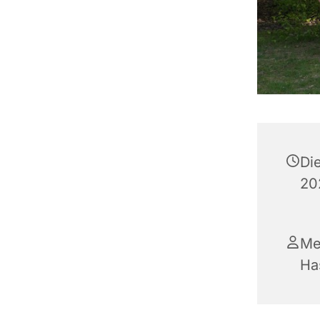
Di
20
Me
Ha