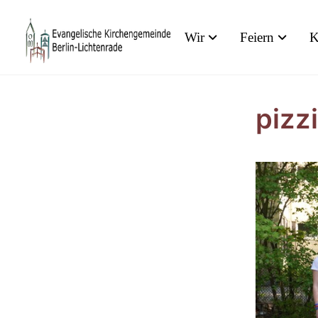
Wir
Feiern
K
pizz