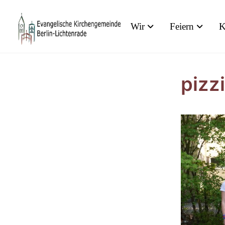
Wir
Feiern
K
pizz