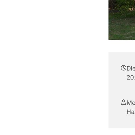
Di
20
Me
Ha