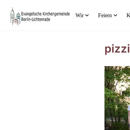
Wir
Feiern
K
pizz