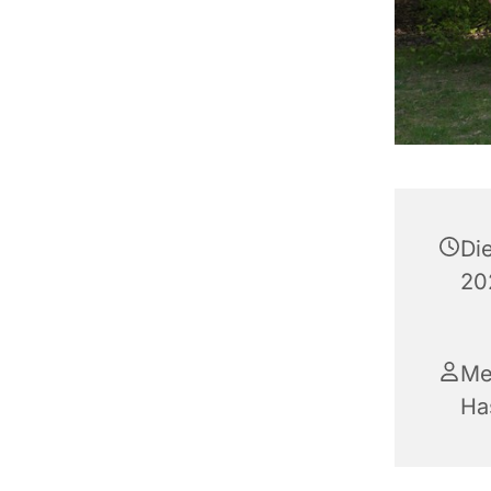
Di
20
Me
Ha