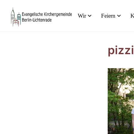
Wir
Feiern
K
pizz