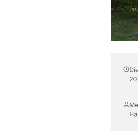
Di
20
Me
Ha