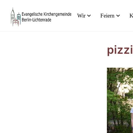
Wir
Feiern
K
pizz