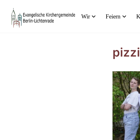
Wir
Feiern
K
pizz