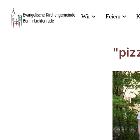
Wir
Feiern
K
"piz