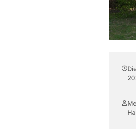
Di
202
Me
Ha