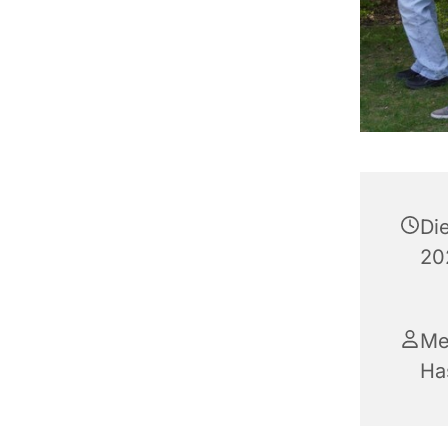
Di
202
Me
Ha