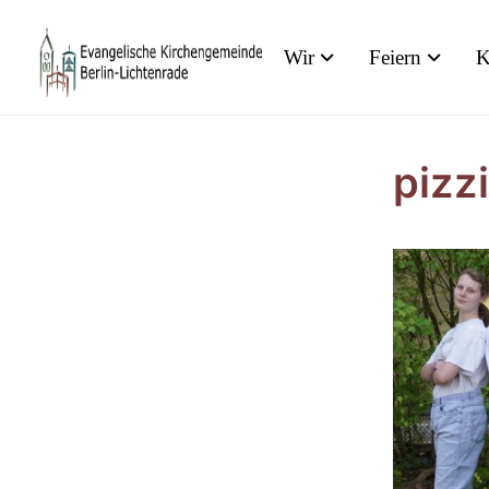
Wir
Feiern
K
pizz