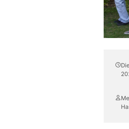
Di
202
Me
Ha