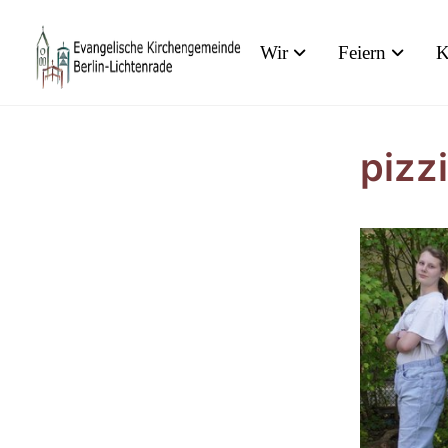
Wir
Feiern
K
pizz