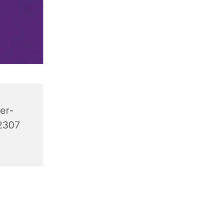
er-
12307