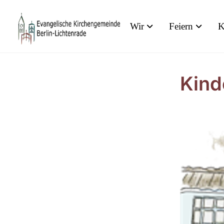
Wir
Feiern
K
Kind