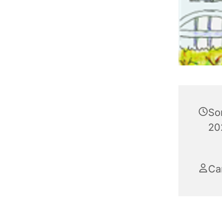
So
20
Ca