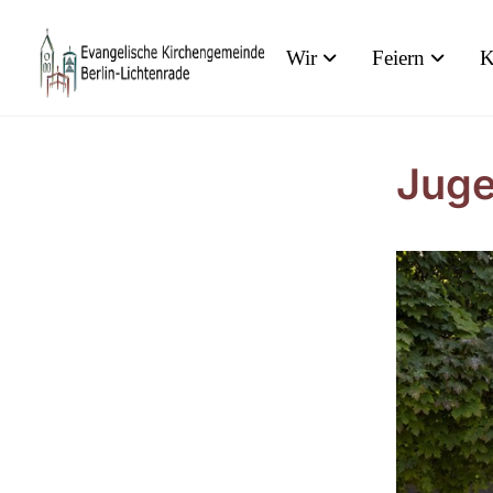
Wir
Feiern
K
Juge