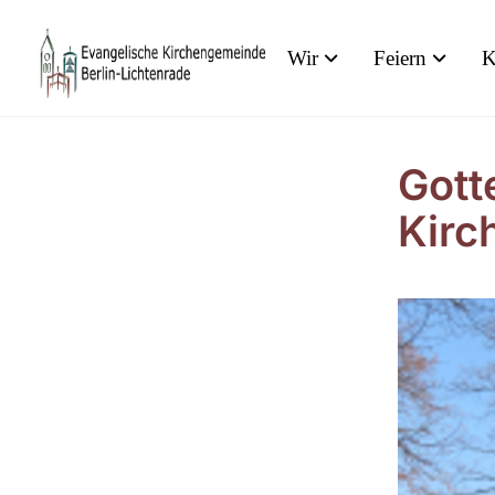
Wir
Feiern
K
Gott
Kirc