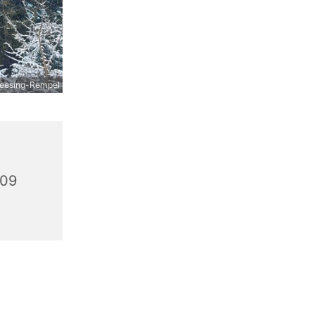
Heesing-Rempel
309