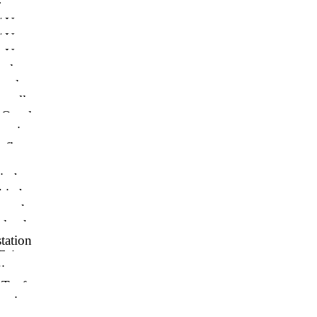
barten
/ Urne
/ Urne
n Urne
anlage
geplan
apelle
 Orgel
ervice
pflege
rsorge
isches
kirche
ontakt
loads
tation
Feiern
ienste
Taufe
mation
auung