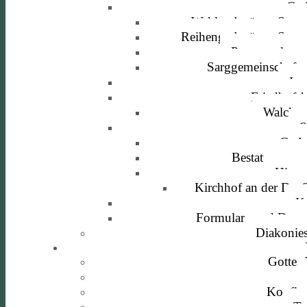
Gra
Wahlgrabstätten Sarg 
Reihengrabstätten Sarg 
Partneranlage
Sarggemeinschafts
La
Friedhofsk
Walcker
S
Grab
Bestattungsvo
Histor
Kirchhof an der Dorf
K
Formulare und Down
Diakonies
Gottesd
Konfir
Tr