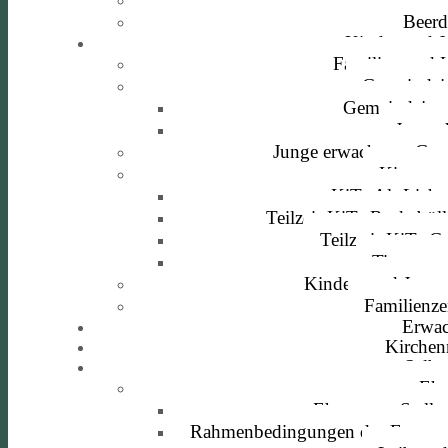
Beerd
Kinder und 
Familien und 
Gemeindej
Gemeindejug
Jugen
Junge erwachsene Ge
Kitas un
KiTa Alt-Licht
Teilzeit-KiTa Rackebül
Teilzteit-KiTa Go
Tigerente
Kinder- und Juge
Familienz
Erwac
Kirchen
Selbs
Ehr
Ehrenamts-Stelle
Rahmenbedingungen des Engage