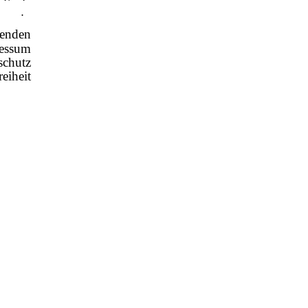
 Seele
verein
enden
essum
schutz
reiheit