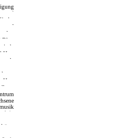
igung
Jugend
Kinder
ugend
endrat
d Blog
meinde
d Hort
enrade
lerweg
ltzstr.
n Hort
ndhaus
entrum
hsene
musik
t aktiv
enamt
nbörse
ments