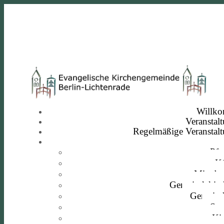
Willk
Veranstal
Regelmäßige Veranstal
Pfa
Kü
Mitarbe
Gemeindekirc
Gemeind
Sta
Ki