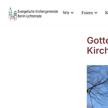
Wir
Feiern
K
Gott
Kirc