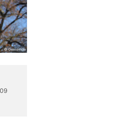
© Gemeinde
309