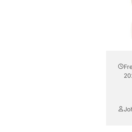
Fr
20
Jo