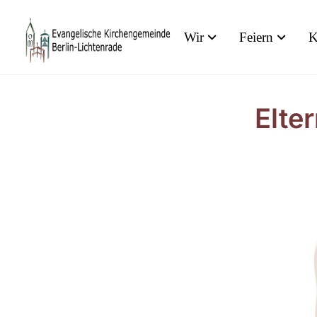
Wir
Feiern
K
Elter